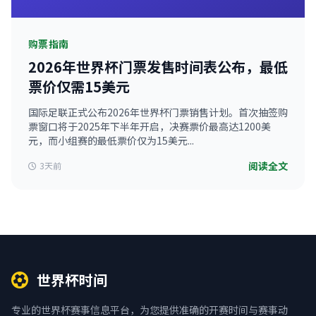
购票指南
2026年世界杯门票发售时间表公布，最低
票价仅需15美元
国际足联正式公布2026年世界杯门票销售计划。首次抽签购
票窗口将于2025年下半年开启，决赛票价最高达1200美
元，而小组赛的最低票价仅为15美元...
阅读全文
3天前
世界杯时间
专业的世界杯赛事信息平台，为您提供准确的开赛时间与赛事动