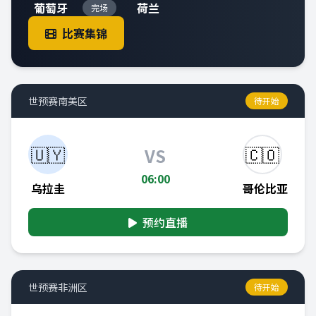
葡萄牙
荷兰
完场
比赛集锦
世预赛南美区
待开始
🇺🇾
🇨🇴
VS
06:00
乌拉圭
哥伦比亚
预约直播
世预赛非洲区
待开始