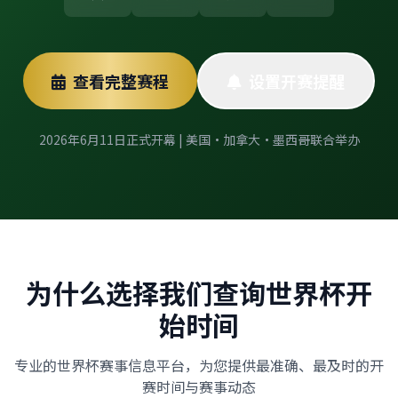
查看完整赛程
设置开赛提醒
2026年6月11日正式开幕 | 美国·加拿大·墨西哥联合举办
为什么选择我们查询世界杯开
始时间
专业的世界杯赛事信息平台，为您提供最准确、最及时的开
赛时间与赛事动态