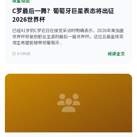
球星动态
C罗最后一舞？葡萄牙巨星表态将出征
2026世界杯
已经41岁的C罗近日在接受采访时明确表示，2026年美加墨
世界杯将是他职业生涯的最后一届世界杯。这位五届金球奖
得主希望能够带领葡萄牙...
阅读全文
8小时前