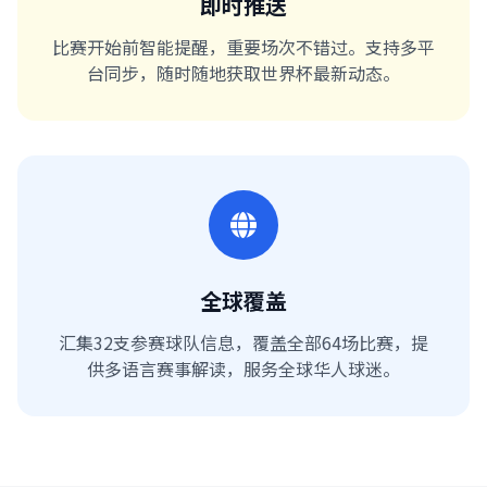
即时推送
比赛开始前智能提醒，重要场次不错过。支持多平
台同步，随时随地获取世界杯最新动态。
全球覆盖
汇集32支参赛球队信息，覆盖全部64场比赛，提
供多语言赛事解读，服务全球华人球迷。