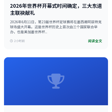
2026年世界杯开幕式时间确定，三大东道
主联袂献礼
2026年6月11日，第23届世界杯足球赛将在墨西哥阿兹特克
球场盛大开幕。这是世界杯历史上首次由三个国家联合举
办，也是美加墨世界杯...
阅读全文
2小时前